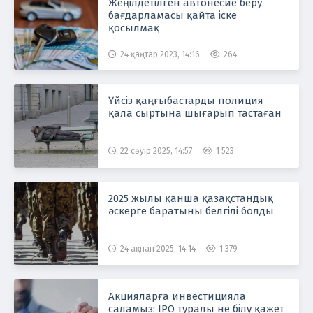
Жеңілдетілген автонесие беру
бағдарламасы қайта іске
қосылмақ
24 қаңтар 2023, 14:16
264
Үйсіз қаңғыбастарды полиция
қала сыртына шығарып тастаған
22 сәуір 2025, 14:57
1 523
2025 жылы қанша қазақстандық
әскерге баратыны белгілі болды
24 ақпан 2025, 14:14
1 379
Акцияларға инвестицияла
саламыз: IPO туралы не білу қажет