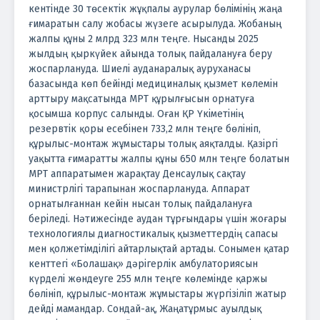
кентінде 30 төсектік жұқпалы аурулар бөлімінің жаңа
ғимаратын салу жобасы жүзеге асырылуда. Жобаның
жалпы құны 2 млрд 323 млн теңге. Нысанды 2025
жылдың қыркүйек айында толық пайдалануға беру
жоспарлануда. Шиелі ауданаралық ауруханасы
базасында көп бейінді медициналық қызмет көлемін
арттыру мақсатында МРТ құрылғысын орнатуға
қосымша корпус салынды. Оған ҚР Үкіметінің
резервтік қоры есебінен 733,2 млн теңге бөлініп,
құрылыс-монтаж жұмыстары толық аяқталды. Қазіргі
уақытта ғимаратты жалпы құны 650 млн теңге болатын
МРТ аппаратымен жарақтау Денсаулық сақтау
министрлігі тарапынан жоспарлануда. Аппарат
орнатылғаннан кейін нысан толық пайдалануға
беріледі. Нәтижесінде аудан тұрғындары үшін жоғары
технологиялы диагностикалық қызметтердің сапасы
мен қолжетімділігі айтарлықтай артады. Сонымен қатар
кенттегі «Болашақ» дәрігерлік амбулаториясын
күрделі жөндеуге 255 млн теңге көлемінде қаржы
бөлініп, құрылыс-монтаж жұмыстары жүргізіліп жатыр
дейді мамандар. Сондай-ақ, Жаңатұрмыс ауылдық