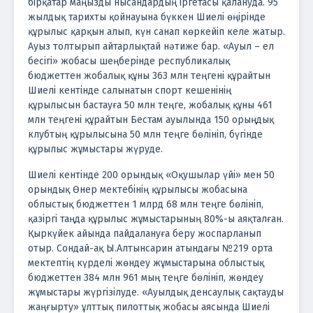
бірқатар маңызды нысандардың іргетасы қалануда. 95
жылдық тарихты қойнауына бүккен Шиелі өңірінде
құрылыс қарқын алып, күн санап көркейіп келе жатыр.
Ауыз толтырып айтарлықтай нәтиже бар. «Ауыл – ел
бесігі» жобасы шеңберінде республикалық
бюджеттен жобалық құны 363 млн теңгені құрайтын
Шиелі кентінде салынатын спорт кешенінің
құрылысын бастауға 50 млн теңге, жобалық құны 461
млн теңгені құрайтын Бестам ауылында 150 орыңдық
клубтың құрылысына 50 млн теңге бөлініп, бүгінде
құрылыс жұмыстары жүруде.
Шиелі кентінде 200 орындық «Оқушылар үйі» мен 50
орындық Өнер мектебінің құрылысы жобасына
облыстық бюджеттен 1 млрд 68 млн теңге бөлініп,
қазіргі таңда құрылыс жұмыстарының 80%-ы аяқталған.
Қыркүйек айында пайдалануға беру жоспарланып
отыр. Сондай-ақ Ы.Алтынсарин атындағы №219 орта
мектептің күрделі жөндеу жұмыстарына облыстық
бюджеттен 384 млн 961 мың теңге бөлініп, жөндеу
жұмыстары жүргізілуде. «Ауылдық денсаулық сақтауды
жаңғырту» ұлттық пилоттық жобасы аясында Шиелі