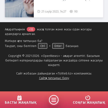
21 сәуір 2023, 14:27
90
Ақпараттық өнім
+18
жасқа толған және жасы одан жоғары
адамдарға арналған.
Мәтінде қате таптыңыз ба?
Таңдап, оны белгілеп
Ctrl
+
Enter
басыңыз.
Copyright © 2021-2026. «OpenNews» - ақпарат агенттігі. Басылым
бетіндегі материалдарды пайдаланған жағдайда сілтеме жасалуы
міндетті.
Сайт жобасын дайындаған «ToWeb.kz» компаниясы.
Сайтқа тапсырыс беру
БАСТЫ ЖАҢАЛЫҚ
СОҢҒЫ ЖАҢАЛЫҚ