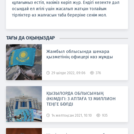
құлағымыз естіп, көзіміз көріп жүр. Ендігі кезекте дәл
осындай ел игілі үшін жасалып жатқан толайым
тірліктер өз жалғасын таба береріне сенім мол.
ТАҒЫ ДА ОҚЫҢЫЗДАР
Жамбыл облысында шекара
қызметінің офицері көз жұмды
29 шілде 2022, 09:06
376
ҚЫЗЫЛОРДА ОБЛЫСЫНЫҢ
ӘКІМДІГІ: 3 АПТАҒА 13 МИЛЛИОН
ТЕҢГЕ БӨЛДІ
14 желтоқсан 2021, 10:10
935