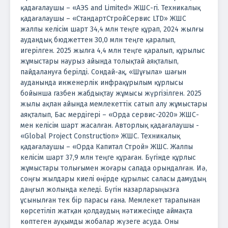
қадағалаушы – «АЭS and Limited» ЖШС-гі. Техникалық
қадағалаушы – «СтандартСтройСервис LTD» ЖШС
жалпы келісім шарт 34,4 млн теңге құрап, 2024 жылғы
аудандық бюджеттен 30,0 млн теңге қаралып,
игерілген. 2025 жылға 4,4 млн теңге қаралып, құрылыс
жұмыстары наурыз айында толықтай аяқталып,
пайдалануға берілді. Сондай-ақ, «Шұғыла» шағын
ауданында инженерлік инфрақұрылым құрлысы
бойынша газбен жабдықтау жұмысы жүргізілген. 2025
жылы ақпан айында мемлекеттік сатып алу жұмыстары
аяқталып, Бас мердігері – «Орда сервис-2020» ЖШС-
мен келісім шарт жасалған. Авторлық қадағалаушы -
«Global Project Construction» ЖШС. Техникалық
қадағалаушы – «Орда Капитал Строй» ЖШС. Жалпы
келісім шарт 37,9 млн теңге құраған. Бүгінде құрлыс
жұмыстары толығымен жоғары сапада орындалған. Иә,
соңғы жылдары киелі өңірде құрылыс саласы дамудың
даңғыл жолында келеді. Бүгін назарларыңызға
ұсынылған тек бір парасы ғана. Мемлекет тарапынан
көрсетіліп жатқан қолдаудың нәтижесінде аймақта
көптеген ауқымды жобалар жүзеге асуда. Оны