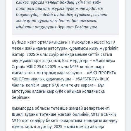
сәйкес, egov.kz «электрондық үкімет» веб-
порталы арқылы жүргізілуде және әрдайым
бақылауда, – дейді аудандық құрылыс, сәулет
және қала құрылысы бөлімі басшысының
міндетін атқарушы Нұршат Бағдатұлы.
Бүгінде кент орталығындағы Т.Рысқұлов көшесі №19
мекен жайындағы автотұрақ құрылысы қызу жүргізіліп
жатыр. 2025 жылы сәуір айында мемлекеттік сатып
алу жұмыстары аяқталып, Бас мердігері – «Милениум
Строй» ЖШС 25.04.2025 жылы №53 келісім шарт
жасалынған. Авторлық қадағалаушы – «МК3 ПРОЕКТ»
ЖШС.Техникалық қадағалаушы – «SAFSTROY» ЖШС.
Жалпы келісім шарт 67,8 млн теңге құраған. Бұл
автотұрақ алдағы қыркүйек айында қолданысқа
берілмек.
Қызылорда облысы төтенше жағдай департаменті
Шиелі ауданы төтенше жағдай бөлімінің №13 ӨСБ-нің
№16 өрт сөндіру бекеті ғимаратына ағымдағы жөндеу
жұмыстарын жүргізу, 2025 жылы мамыр айында