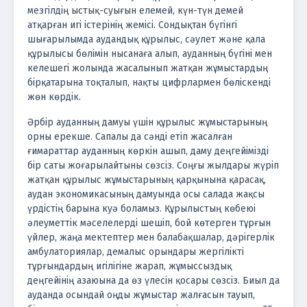
мезгілдің ыстық-суығын елемей, күн-түн демей
атқарған игі істерінің жемісі. Сондықтан бүгінгі
шығарылымда аудандық құрылыс, сәулет және қала
құрылысы бөлімін нысанаға алып, ауданның бүгіні мен
келешегі жолында жасалынып жатқан жұмыстардың
бірқатарына тоқталып, нақты цифрлармен бөліскенді
жөн көрдік.
Әрбір ауданның дамуы үшін құрылыс жұмыстарының
орны ерекше. Сапалы да сәнді етіп жасалған
ғимараттар ауданның көркін ашып, даму деңгейімізді
бір саты жоғарылайтыны сөзсіз. Соңғы жылдары жүріп
жатқан құрылыс жұмыстарының қарқынына қарасақ,
аудан экономикасының дамуында осы салада жақсы
үрдістің барына куә боламыз. Құрылыстың көбеюі
әлеуметтік мәселелерді шешіп, бой көтерген тұрғын
үйлер, жаңа мектептер мен балабақшалар, дәрігерлік
амбулаториялар, демалыс орындары жергілікті
тұрғындардың игілігіне жарап, жұмыссыздық
деңгейінің азаюына да өз үлесін қосары сөзсіз. Биыл да
ауданда осындай оңды жұмыстар жалғасын тауып,