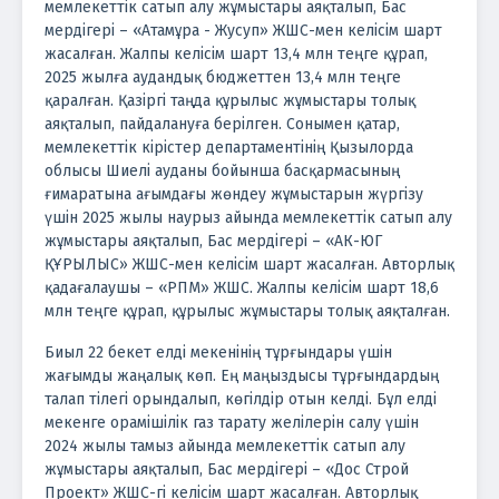
мемлекеттік сатып алу жұмыстары аяқталып, Бас
мердігері – «Атамұра - Жусуп» ЖШС-мен келісім шарт
жасалған. Жалпы келісім шарт 13,4 млн теңге құрап,
2025 жылға аудандық бюджеттен 13,4 млн теңге
қаралған. Қазіргі таңда құрылыс жұмыстары толық
аяқталып, пайдалануға берілген. Сонымен қатар,
мемлекеттік кірістер департаментінің Қызылорда
облысы Шиелі ауданы бойынша басқармасының
ғимаратына ағымдағы жөндеу жұмыстарын жүргізу
үшін 2025 жылы наурыз айында мемлекеттік сатып алу
жұмыстары аяқталып, Бас мердігері – «АК-ЮГ
ҚҰРЫЛЫС» ЖШС-мен келісім шарт жасалған. Авторлық
қадағалаушы – «РПМ» ЖШС. Жалпы келісім шарт 18,6
млн теңге құрап, құрылыс жұмыстары толық аяқталған.
Биыл 22 бекет елді мекенінің тұрғындары үшін
жағымды жаңалық көп. Ең маңыздысы тұрғындардың
талап тілегі орындалып, көгілдір отын келді. Бұл елді
мекенге орамішілік газ тарату желілерін салу үшін
2024 жылы тамыз айында мемлекеттік сатып алу
жұмыстары аяқталып, Бас мердігері – «Дос Строй
Проект» ЖШС-гі келісім шарт жасалған. Авторлық