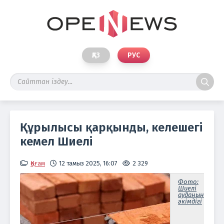
ҚАЗ
РУС
Құрылысы қарқынды, келешегі
кемел Шиелі
Қоғам
12 тамыз 2025, 16:07
2 329
Фото:
Шиелі
ауданының
әкімдігі