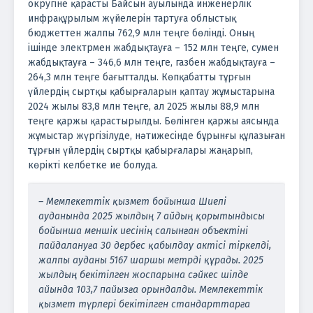
округіне қарасты Байсын ауылында инженерлік
инфрақұрылым жүйелерін тартуға облыстық
бюджеттен жалпы 762,9 млн теңге бөлінді. Оның
ішінде электрмен жабдықтауға – 152 млн теңге, сумен
жабдықтауға – 346,6 млн теңге, газбен жабдықтауға –
264,3 млн теңге бағытталды. Көпқабатты тұрғын
үйлердің сыртқы қабырғаларын қаптау жұмыстарына
2024 жылы 83,8 млн теңге, ал 2025 жылы 88,9 млн
теңге қаржы қарастырылды. Бөлінген қаржы аясында
жұмыстар жүргізілуде, нәтижесінде бұрынғы құлазыған
тұрғын үйлердің сыртқы қабырғалары жаңарып,
көрікті келбетке ие болуда.
– Мемлекеттік қызмет бойынша Шиелі
ауданында 2025 жылдың 7 айдың қорытындысы
бойынша меншік иесінің салынған объектіні
пайдалануға 30 дербес қабылдау актісі тіркелді,
жалпы ауданы 5167 шаршы метрді құрады. 2025
жылдың бекітілген жоспарына сәйкес шілде
айында 103,7 пайызға орындалды. Мемлекеттік
қызмет түрлері бекітілген стандарттарға