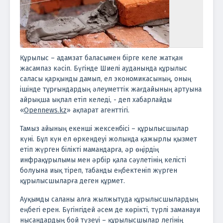
Құрылыс – адамзат баласымен бірге келе жатқан
жасампаз кәсіп. Бүгінде Шиелі ауданында құрылыс
саласы қарқынды дамып, ел экономикасының, оның
ішінде тұрғындардың әлеуметтік жағдайының артуына
айрықша ықпал етіп келеді, - деп хабарлайды
«
Opennews.kz
» ақпарат агенттігі.
Тамыз айының екенші жексенбісі – құрылысшылар
күні. Бұл күн ел өркендеуі жолында қажырлы қызмет
етіп жүрген білікті мамандарға, әр өңірдің
инфрақұрылымы мен әрбір қала сәулетінің келісті
болуына иық тіреп, табанды еңбектеніп жүрген
құрылысшыларға деген құрмет.
Ауқымды саланы алға жылжытуда құрылысшылардың
еңбегі ерен. Бүгінгідей әсем де көрікті, түрлі заманауи
нысандардың бой түзеуі – құрылысшылар легінің