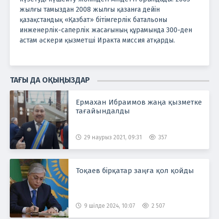
жылғы тамыздан 2008 жылғы қазанға дейін
қазақстандық «Қазбат» бітімгерлік батальоны
инженерлік-саперлік жасағының құрамында 300-ден
астам әскери қызметші Иракта миссия атқарды.
ТАҒЫ ДА ОҚЫҢЫЗДАР
Ермахан Ибраимов жаңа қызметке
тағайындалды
29 наурыз 2021, 09:31
357
Тоқаев бірқатар заңға қол қойды
9 шілде 2024, 10:07
2 507