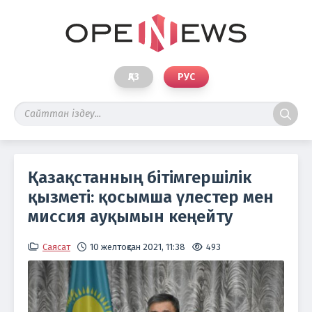
ҚАЗ
РУС
Қазақстанның бітімгершілік
қызметі: қосымша үлестер мен
миссия ауқымын кеңейту
Саясат
10 желтоқсан 2021, 11:38
493