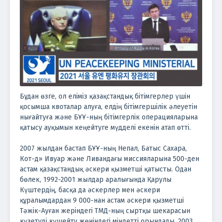
Бұдан өзге, ол еліміз қазақстандық бітімгерлер үшін
қосымша квоталар алуға, елдің бітімгершілік әлеуетін
нығайтуға және БҰҰ-ның бітімгерлік операцияларына
қатысу ауқымын кеңейтуге мүдделі екенін атап өтті.
2007 жылдан бастап БҰҰ-ның Непал, Батыс Сахара,
Кот-д» Ивуар және Ливандағы миссияларына 500-ден
астам қазақстандық әскери қызметші қатысты. Одан
бөлек, 1992-2001 жылдар аралығында Қарулы
Күштердің, басқа да әскерлер мен әскери
құралымдардан 9 000-нан астам әскери қызметші
Тәжік-Ауған жеріндегі ТМД-ның сыртқы шекарасын
күзетуді күшейту жөніндегі міндетті орындады. 2003