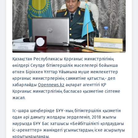
Қазақстан Республикасы Қорғаныс министрлігінің
өкілдері Сеулде бітімгершілік мәселелері бойынша
өткен Біріккен Ұлттар Ұйымына мүше мемлекеттер
қорғаныс министрлерінің саммитіне қатысты,- деп
хабарлайды
Opennews.kz
ақпарат агенттігі ҚР
Қорғаныс министрлігінің баспасөз қызметіне сілтеме
жасап.
Іс-шара шеңберінде БҰҰ-ның бітімгершілік қызметін
одан әрі дамыту жолдары зерделеніп, 2018 жылғы
наурызда БҰҰ Бас хатшысы «Бейбітшілікті қолдаудағы
іс-әрекеттер» жөніндегі ұсыныстардың іске асырылуы
қорытындыланды.