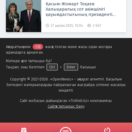
Қасым-Жомарт Тоқаев
Халықаралық сот әкімшілігі
қауымдастығының президенті
Памела Харристі қабылдады
27 ақпан 2025, 13:04
2 667
Ақпараттық өнім
+18
жасқа толған және жасы одан жоғары
адамдарға арналған.
Мәтінде қате таптыңыз ба?
Таңдап, оны белгілеп
Ctrl
+
Enter
басыңыз.
Copyright © 2021-2026. «OpenNews» - ақпарат агенттігі. Басылым
бетіндегі материалдарды пайдаланған жағдайда сілтеме жасалуы
міндетті.
Сайт жобасын дайындаған «ToWeb.kz» компаниясы.
Сайтқа тапсырыс беру