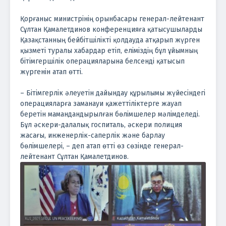
Қорғаныс министрінің орынбасары генерал-лейтенант
Сұлтан Қамалетдинов конференцияға қатысушыларды
Қазақстанның бейбітшілікті қолдауда атқарып жүрген
қызметі туралы хабардар етіп, еліміздің бұл ұйымның
бітімгершілік операцияларына белсенді қатысып
жүргенін атап өтті.
– Бітімгерлік әлеуетін дайындау құрылымы жүйесіндегі
операцияларға заманауи қажеттіліктерге жауап
беретін мамандандырылған бөлімшелер мәлімделеді.
Бұл әскери-далалық госпиталь, әскери полиция
жасағы, инженерлік-саперлік және барлау
бөлімшелері, – деп атап өтті өз сөзінде генерал-
лейтенант Сұлтан Қамалетдинов.