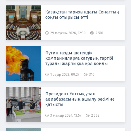
Қазақстан тарихындағы Сенаттың
соңғы отырысы өтті
29 маусым 2026, 12:30
2 510
Путин газды шетелдік
компанияларға сатудың тәртібі
туралы жарлыққа қол қойды
1 сәуір 2022, 09:27
310
Президент Ұлттық ұлан
авиабазасының ашылу рәсіміне
қатысты
3 мамыр 2024, 13:57
2 562