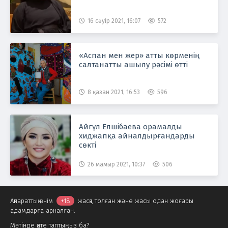
16 сәуір 2021, 16:07
572
«Аспан мен жер» атты көрменің
салтанатты ашылу рәсімі өтті
8 қазан 2021, 16:53
596
Айгүл Елшібаева орамалды
хиджапқа айналдырғандарды
сөкті
26 мамыр 2021, 10:37
506
Ақпараттық өнім
+18
жасқа толған және жасы одан жоғары
адамдарға арналған.
Мәтінде қате таптыңыз ба?