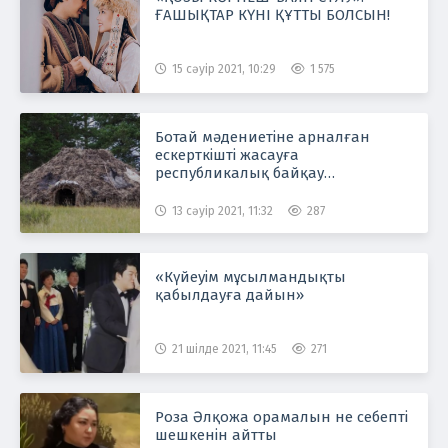
ҒАШЫҚТАР КҮНІ ҚҰТТЫ БОЛСЫН!
15 сәуір 2021, 10:29
1 575
Ботай мәдениетіне арналған
ескерткішті жасауға
республикалық байқау
жарияланды
13 сәуір 2021, 11:32
287
«Күйеуім мұсылмандықты
қабылдауға дайын»
21 шілде 2021, 11:45
271
Роза Әлқожа орамалын не себепті
шешкенін айтты