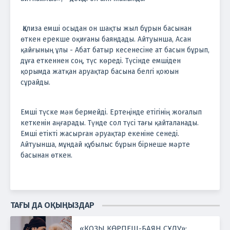
Қализа емші осыдан он шақты жыл бұрын басынан
өткен ерекше оқиғаны баяндады. Айтуынша, Асан
қайғының ұлы - Абат батыр кесенесіне ат басын бұрып,
дұға еткеннен соң, түс көреді. Түсінде емшіден
қорымда жатқан аруақтар басына белгі қоюын
сұрайды.
Емші түске мән бермейді. Ертеңінде етігінің жоғалып
кеткенін аңғарады. Түнде сол түсі тағы қайталанады.
Емші етікті жасырған әруақтар екеніне сенеді.
Айтуынша, мұндай құбылыс бұрын бірнеше мәрте
басынан өткен.
ТАҒЫ ДА ОҚЫҢЫЗДАР
«ҚОЗЫ КӨРПЕШ-БАЯН СҰЛУ»: