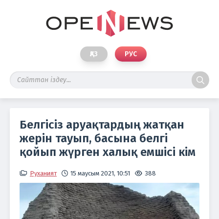
ҚАЗ
РУС
Белгісіз аруақтардың жатқан
жерін тауып, басына белгі
қойып жүрген халық емшісі кім
Руханият
15 маусым 2021, 10:51
388
Фо
Қали