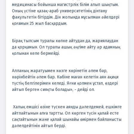
медицинасы бойынша магистрлік білім алып шықтым.
Оның үстіне қазақ-араб университетінің дінтану
факультетін бітірдім. Дін жолында мұсылман әйелдері
қоғамын 25 жыл басқардым.
Бірақ тылсым туралы көпке айтудан да, жариялаудан
да қорқамын. Ол туралы ашық әңгіме айту әр адамның
қолынан келе бермейді.
Алланың жаратуымен көзге көрінетін әлем бар,
көрінбейтін әлем бар. Көбіне маған келетін аян ақиқи
түстің белгілерімен келеді. Яғни қолмен ұстап, өздері
айтып берген сияқты болады», - дейді ол.
Халық емшісі өзіне түскен аянды дәлелдемей, ешкімге
айтпайтынын алға тартты. Ол көрген түсін қалай есте
сақтайтынын және қалай шынайы өмірмен байланысты
дәлелдейтінін айтып берді.