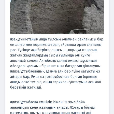
Қазақ дүниетанымында тылсым әлеммен байланысы бар
емшілер мен көріпкелдердің айрықша орын алатыны
рас. Түсінде аян беріліп, онысы шындыққа жанасып
жатқан жағдайлардың сыры ғылымда әлі күнге
ашылмай келеді. Ақтөбелік халық емшісі, мұсылман
әйелдері қоғамын бірнеше жыл басқарған дінтанушы
Қализа Құттыбаеваның адамға аян берілуіне қатысты өз
айтары бар. Емші өз тәжірибесінде болған бірнеше
аянды еске түсіріп, оның тарихпен ұштасуына аса мән
беретінін жеткізді.
Қализа Құттыбаева емшілік ісімен 35 жыл бойы
айналысып келе жатқанын айтады. Жоғары білімді
математик, шығыс медицинасының магистрі әрі