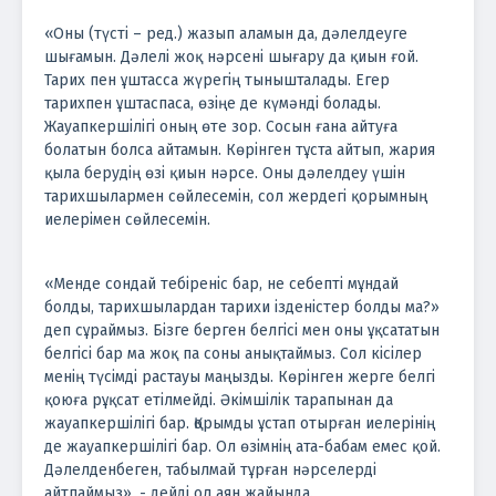
«Оны (түсті – ред.) жазып аламын да, дәлелдеуге
шығамын. Дәлелі жоқ нәрсені шығару да қиын ғой.
Тарих пен ұштасса жүрегің тынышталады. Егер
тарихпен ұштаспаса, өзіңе де күмәнді болады.
Жауапкершілігі оның өте зор. Сосын ғана айтуға
болатын болса айтамын. Көрінген тұста айтып, жария
қыла берудің өзі қиын нәрсе. Оны дәлелдеу үшін
тарихшылармен сөйлесемін, сол жердегі қорымның
иелерімен сөйлесемін.
«Менде сондай тебіреніс бар, не себепті мұндай
болды, тарихшылардан тарихи ізденістер болды ма?»
деп сұраймыз. Бізге берген белгісі мен оны ұқсататын
белгісі бар ма жоқ па соны анықтаймыз. Сол кісілер
менің түсімді растауы маңызды. Көрінген жерге белгі
қоюға рұқсат етілмейді. Әкімшілік тарапынан да
жауапкершілігі бар. Қорымды ұстап отырған иелерінің
де жауапкершілігі бар. Ол өзімнің ата-бабам емес қой.
Дәлелденбеген, табылмай тұрған нәрселерді
айтпаймыз», - дейді ол аян жайында.