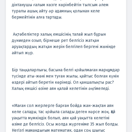
дінтанушы ғалым көзге көрінбейтін тылсым әлем
туралы ашық айту әр адамның қолынан келе
бермейтінін алға тартады.
Ақтөбеліктер халық емшісінің талай жыл бұрын
дүниеден озып, бірнеше рет белгісіз жатқан
аруақтардың жатқан жерін белгілеп бергені жөнінде
айтып жүр.
Бір таңқаларлығы, басына белгі қойылмаған марқұмдар
түсінде аты-жөні мен туған жылы, қайтыс болған күнін
өздері айтып беретін көрінеді. Ол қаншалықты рас?
Халық емшісі өзіне аян қалай келетінін әңгімеледі.
«Маған сол жерлерге барған бойда жан-жақтан аян
келе салады, тас қойыла салады деген нәрсе жоқ. Қай
уақытта мүмкіндік болып, аян қай уақытта келетіні
өзіме де белгісіз. Осы жолда жүргеніме 35 жыл болды.
Негізгі мамандығым математик, одан соң шығыс